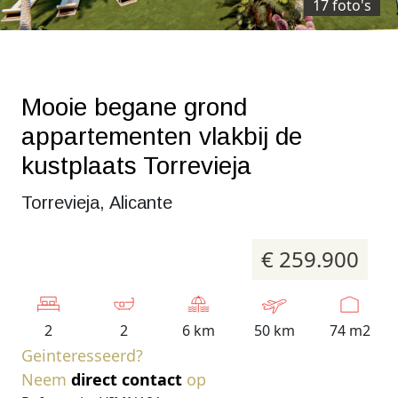
17 foto's
Mooie begane grond
appartementen vlakbij de
kustplaats Torrevieja
Torrevieja, Alicante
€ 259.900
2
2
6 km
50 km
74 m2
Geinteresseerd?
Neem
direct contact
op