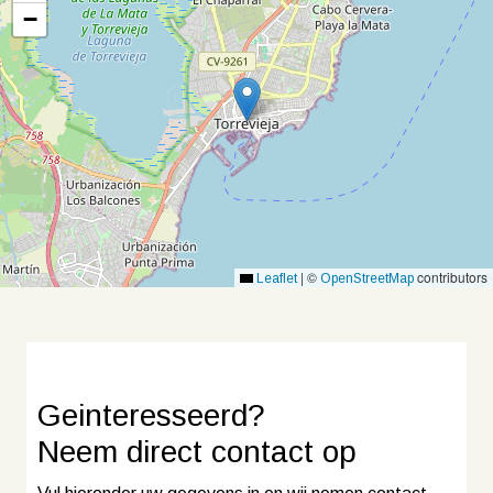
−
|
©
contributors
Leaflet
OpenStreetMap
Geinteresseerd?
Neem
direct contact
op