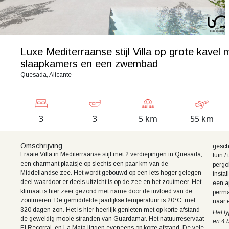
Luxe Mediterraanse stijl Villa op grote kavel 
slaapkamers en een zwembad
Quesada, Alicante
3
3
5 km
55 km
Omschrijving
gesch
Fraaie Villa in Mediterraanse stijl met 2 verdiepingen in Quesada,
tuin 
een charmant plaatsje op slechts een paar km van de
pergo
Middellandse zee. Het wordt gebouwd op een iets hoger gelegen
insta
deel waardoor er deels uitzicht is op de zee en het zoutmeer. Het
een a
klimaat is hier zeer gezond met name door de invloed van de
perma
zoutmeren. De gemiddelde jaarlijkse temperatuur is 20°C, met
naar 
320 dagen zon. Het is hier heerlijk genieten met op korte afstand
Het t
de geweldig mooie stranden van Guardamar. Het natuurreservaat
en 4 
El Recorral en La Mata liggen eveneens op korte afstand. De vele