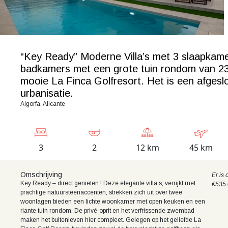
“Key Ready” Moderne Villa’s met 3 slaapkame
badkamers met een grote tuin rondom van 2
mooie La Finca Golfresort. Het is een afgesl
urbanisatie.
Algorfa, Alicante
3
2
12 km
45 km
Omschrijving
Er is
Key Ready – direct genieten ! Deze elegante villa’s, verrijkt met
€535.
prachtige natuursteenaccenten, strekken zich uit over twee
woonlagen bieden een lichte woonkamer met open keuken en een
riante tuin rondom. De privé-oprit en het verfrissende zwembad
maken het buitenleven hier compleet. Gelegen op het geliefde La