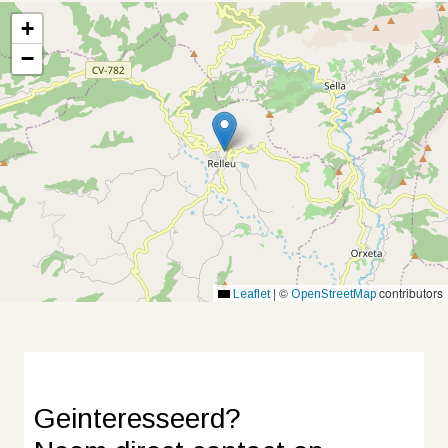
+
−
|
©
contributors
Leaflet
OpenStreetMap
Geinteresseerd?