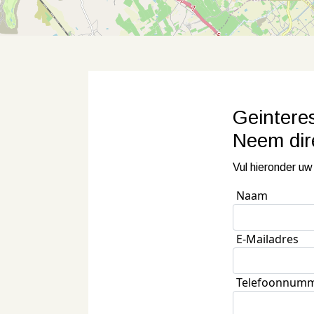
Geintere
Neem
di
Vul hieronder uw
Naam
E-Mailadres
Telefoonnum