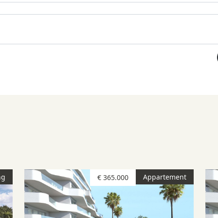
ng
Appartement
€ 365.000