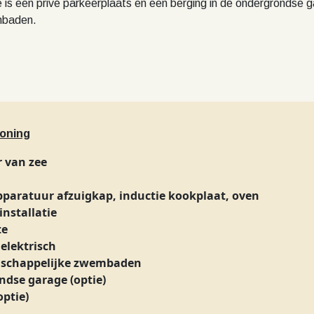
tie is een privé parkeerplaats en een berging in de ondergronds
embaden.
oning
 van zee
paratuur afzuigkap, inductie kookplaat, oven
installatie
te
 elektrisch
schappelijke zwembaden
dse garage (optie)
optie)