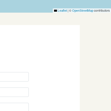
|
©
contributors
Leaflet
OpenStreetMap