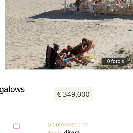
10 foto's
ngalows
€ 349.000
Geinteresseerd?
Neem
direct