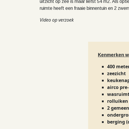
uitzicht op zee is maar liefst 54 m2. Als op
ruimte heeft een fraaie binnentuin en 2 zw
Video op verzoek
Kenmerken w
400 meter
zeezicht
keukenap
airco pre-
wasruim
rolluiken
2 gemeen
ondergron
berging (