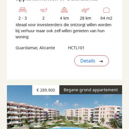
2 - 3
2
4 km
28 km
64 m2
Ideaal voor investeerders die ontzorgt willen worden
bij verhuur maar ook zelf willen genieten van hun
woning
Guardamar, Alicante
HCTL101
Details
Begane grond appartement
€ 289.900