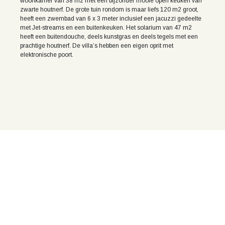
woonkamer van 38 m2 met een bijzonder mooie open keuken van
zwarte houtnerf. De grote tuin rondom is maar liefs 120 m2 groot,
K
heeft een zwembad van 6 x 3 meter inclusief een jacuzzi gedeelte
met Jet-streams en een buitenkeuken. Het solarium van 47 m2
heeft een buitendouche, deels kunstgras en deels tegels met een
prachtige houtnerf. De villa’s hebben een eigen oprit met
elektronische poort.