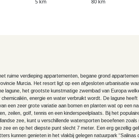
5 km
80 km
 met ruime verdieping appartementen, begane grond apparteme
rovincie Murcia. Het resort ligt op een afgesloten urbanisatie 
e lagune, het grootste kunstmatige zwembad van Europa welke 
 chemicaliën, energie en water verbruikt wordt. De lagune heeft 
van een zeer grote variatie aan bomen en planten wat op een natu
kken, zeilen, golf, tennis en een kinderspeelplaats. Bij het popul
landse zee, kunt u verschillende watersporten beoefenen zoals
se zee en op het diepste punt slecht 7 meter. Een erg gezellig g
ers kunnen genieten in het vlakbij gelegen natuurpark “Salinas d