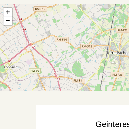
+
−
Geintere