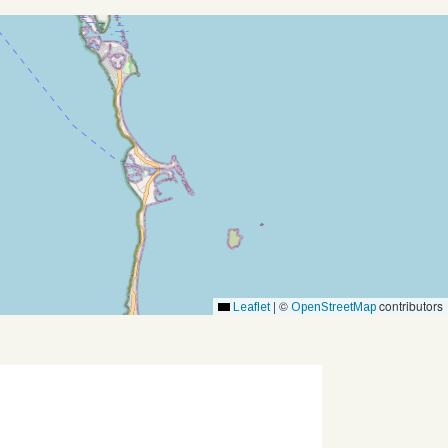
|
©
contributors
Leaflet
OpenStreetMap