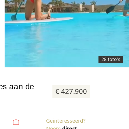
28 foto's
es aan de
€ 427.900
Geinteresseerd?
Neem
direct