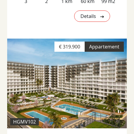
3
2
1 km
60 km
99 m2
Details
€ 319.900
Appartement
HGMV102