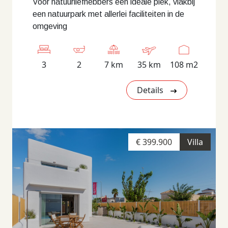
Voor natuurliefhebbers een ideale plek, vlakbij
een natuurpark met allerlei faciliteiten in de
omgeving
3
2
7 km
35 km
108 m2
Details
€ 399.900
Villa