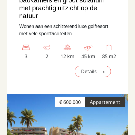
badkamers en groot solarium
met prachtig uitzicht op de
natuur
Wonen aan een schitterend luxe golfresort
met vele sportfaciliteiten
3
2
12 km
45 km
85 m2
Details
€ 600.000
Appartement