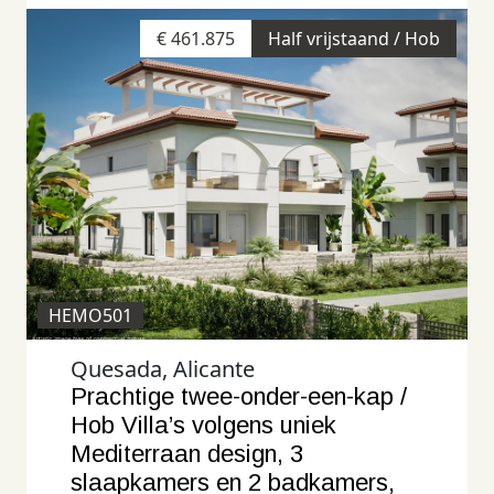
€ 461.875
Half vrijstaand / Hob
HEMO501
Quesada, Alicante
Prachtige twee-onder-een-kap /
Hob Villa’s volgens uniek
Mediterraan design, 3
slaapkamers en 2 badkamers,