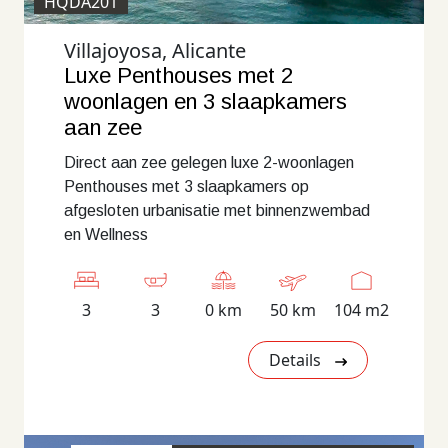
HQDA201
Villajoyosa, Alicante
Luxe Penthouses met 2
woonlagen en 3 slaapkamers
aan zee
Direct aan zee gelegen luxe 2-woonlagen
Penthouses met 3 slaapkamers op
afgesloten urbanisatie met binnenzwembad
en Wellness
3
3
0 km
50 km
104 m2
Details