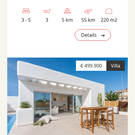
3 - 5
3
5 km
55 km
220 m2
Details
€ 499.900
Villa