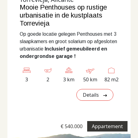
Mooie Penthouses op rustige
urbanisatie in de kustplaats
Torrevieja
Op goede locatie gelegen Penthouses met 3
slaapkamers en groot solarium op afgesloten
urbanisatie
Inclusief gemeubileerd en
ondergrondse garage !
3
2
3 km
50 km
82 m2
Details
€ 540.000
Appartement