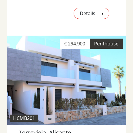
Details
€ 294.900
Penthouse
HCMB201
Torrevieja, Alicante