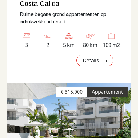
Costa Calida
Ruime begane grond appartementen op
indrukwekkend resort
3
2
5 km
80 km
109 m2
Details
€ 315.900
Appartement