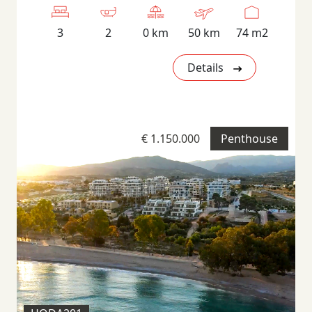
3
2
0 km
50 km
74 m2
Details
€ 1.150.000
Penthouse