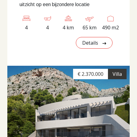
uitzicht op een bijzondere locatie
4
4
4 km
65 km
490 m2
Details
€ 2.370.000
Villa