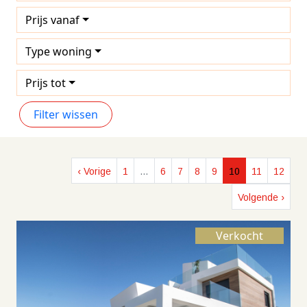
Prijs vanaf
Type woning
Prijs tot
Filter wissen
‹ Vorige
1
…
6
7
8
9
10
11
12
Volgende ›
Verkocht