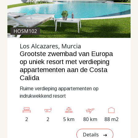
HOSM102
Los Alcazares, Murcia
Grootste zwembad van Europa
op uniek resort met verdieping
appartementen aan de Costa
Calida
Ruime verdieping appartementen op
indrukwekkend resort
2
2
5 km
80 km
88 m2
Details