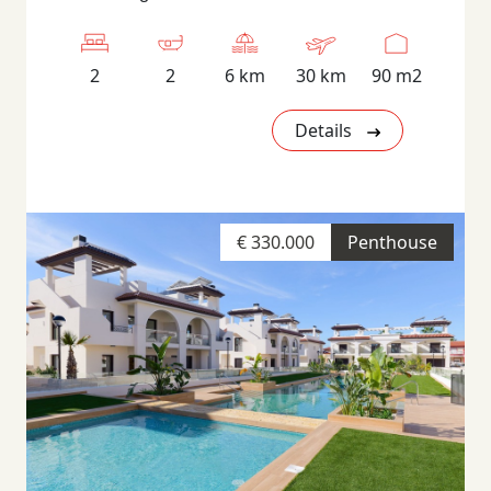
2
2
6 km
30 km
90 m2
Details
€ 330.000
Penthouse