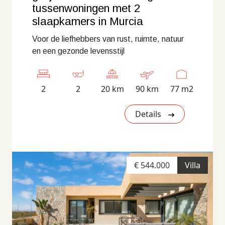
tussenwoningen met 2
slaapkamers in Murcia
Voor de liefhebbers van rust, ruimte, natuur
en een gezonde levensstijl
2
2
20 km
90 km
77 m2
Details
€ 544.000
Villa