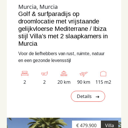
Murcia, Murcia
Golf & surfparadijs op
droomlocatie met vrijstaande
gelijkvloerse Mediterrane / Ibiza
stijl Villa’s met 2 slaapkamers in
Murcia
Voor de liefhebbers van rust, ruimte, natuur
en een gezonde levensstijl
2
2
20 km
90 km
115 m2
Details
€ 479.900
Villa