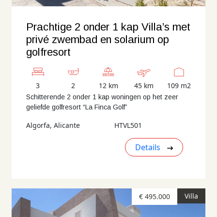
Prachtige 2 onder 1 kap Villa’s met
privé zwembad en solarium op
golfresort
3
2
12 km
45 km
109 m2
Schitterende 2 onder 1 kap woningen op het zeer
geliefde golfresort “La Finca Golf”
Algorfa, Alicante
HTVL501
Details
Villa
€ 495.000