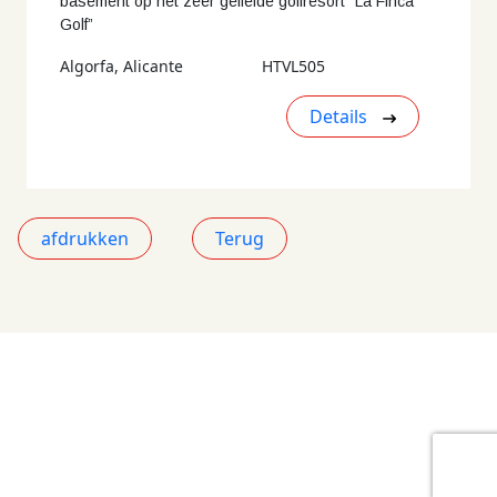
basement op het zeer geliefde golfresort “La Finca
Golf”
Algorfa, Alicante
HTVL505
Details
afdrukken
Terug