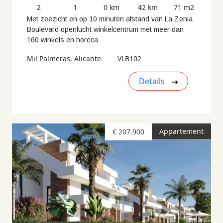
2
1
0 km
42 km
71 m2
Met zeezicht en op 10 minuten afstand van La Zenia
Boulevard openlucht winkelcentrum met meer dan
160 winkels en horeca
Mil Palmeras, Alicante
VLB102
Details
Appartement
€ 207.900