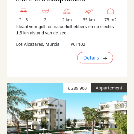
2 - 3
2
2 km
35 km
75 m2
Ideaal voor golf- en natuurliefhebbers en op slechts
1,5 km afstand van de zee
Los Alcazares, Murcia
PCT102
Details
Appartement
€ 289.900