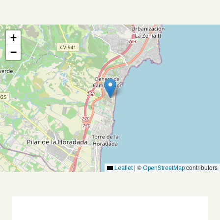
+
−
|
©
contributors
Leaflet
OpenStreetMap