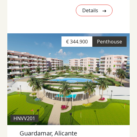
Details
€ 344.900
Penthouse
HNVV201
Guardamar, Alicante