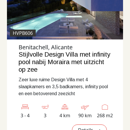
HVPB606
Benitachell, Alicante
Stijlvolle Design Villa met infinity
pool nabij Moraira met uitzicht
op zee
Zeer luxe ruime Design Villa met 4
slaapkamers en 3,5 badkamers, infinity pool
en een betoverend zeezicht
3 - 4
3
4 km
90 km
268 m2