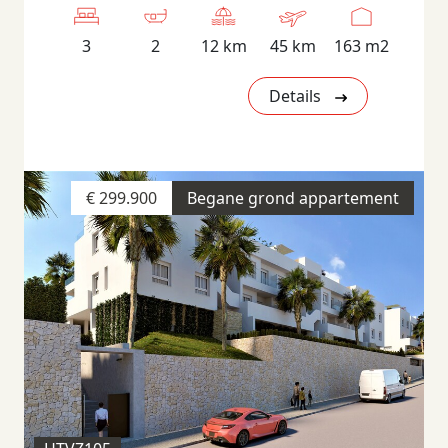
3
2
12 km
45 km
163 m2
Details
€ 299.900
Begane grond appartement