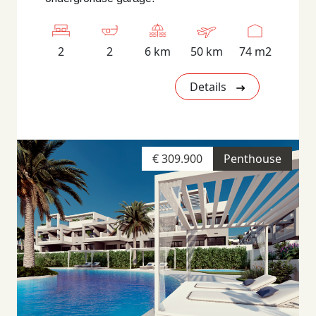
2
2
6 km
50 km
74 m2
Details
€ 309.900
Penthouse