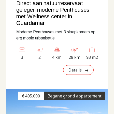
Direct aan natuurreservaat
gelegen moderne Penthouses
met Wellness center in
Guardamar
Moderne Penthouses met 3 slaapkamers op
erg mooie urbanisatie
3
2
4 km
28 km
93 m2
Details
€ 405.000
Begane grond appartement