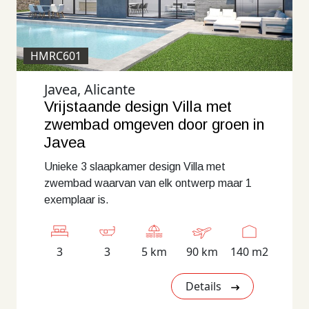
HMRC601
Javea, Alicante
Vrijstaande design Villa met
zwembad omgeven door groen in
Javea
Unieke 3 slaapkamer design Villa met
zwembad waarvan van elk ontwerp maar 1
exemplaar is.
3
3
5 km
90 km
140 m2
Details