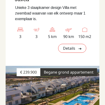
Unieke 3 slaapkamer design Villa met
zwembad waarvan van elk ontwerp maar 1
exemplaar is.
3
3
5 km
90 km
150 m2
Details
€ 239.900
Begane grond appartement