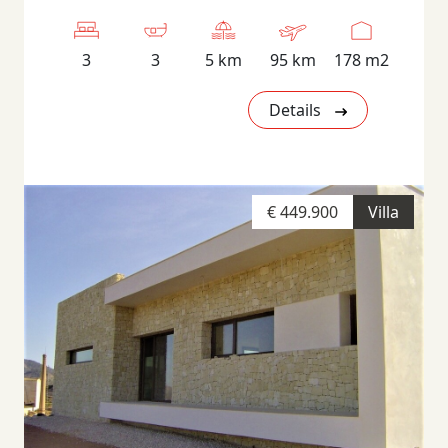
3
3
5 km
95 km
178 m2
Details
€ 449.900
Villa