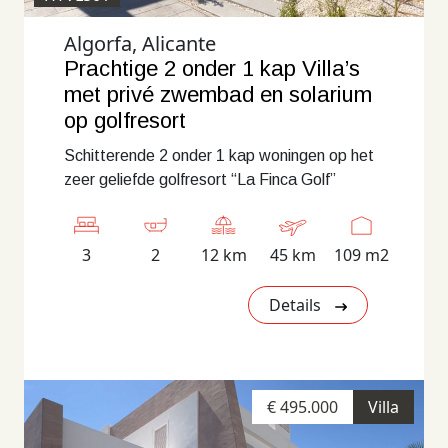
Algorfa, Alicante
Prachtige 2 onder 1 kap Villa’s
met privé zwembad en solarium
op golfresort
Schitterende 2 onder 1 kap woningen op het
zeer geliefde golfresort “La Finca Golf”
3
2
12 km
45 km
109 m2
Details
€ 495.000
Villa