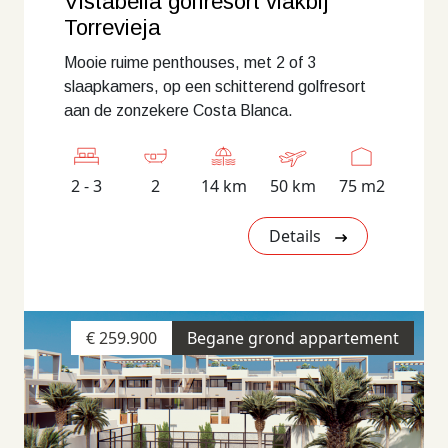
Vistabella golfresort vlakbij
Torrevieja
Mooie ruime penthouses, met 2 of 3
slaapkamers, op een schitterend golfresort
aan de zonzekere Costa Blanca.
2 - 3
2
14 km
50 km
75 m2
Details
€ 259.900
Begane grond appartement