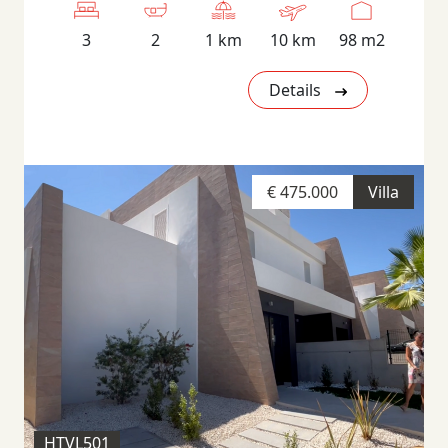
3
2
1 km
10 km
98 m2
Details
€ 475.000
Villa
HTVL501