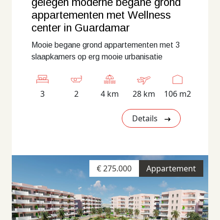
gelegen moderne begane grond
appartementen met Wellness
center in Guardamar
Mooie begane grond appartementen met 3
slaapkamers op erg mooie urbanisatie
3
2
4 km
28 km
106 m2
Details
€ 275.000
Appartement