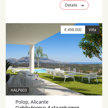
Details
€ 498.000
Villa
HALP603
Polop, Alicante
Gelijkvloerse 4 slaapkamer