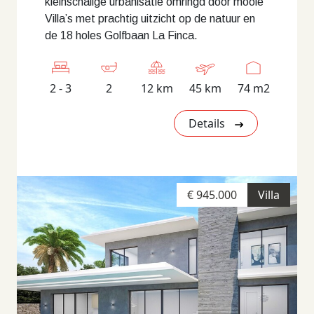
kleinschalige urbanisatie omringd door mooie
Villa’s met prachtig uitzicht op de natuur en
de 18 holes Golfbaan La Finca.
2 - 3
2
12 km
45 km
74 m2
Details
€ 945.000
Villa